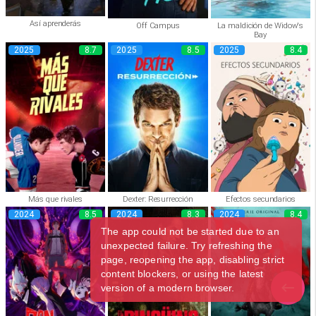
Así aprenderás
Off Campus
La maldición de Widow's
Bay
2025
8.7
2025
8.5
2025
8.4
Más que rivales
Dexter: Resurrección
Efectos secundarios
2024
8.5
2024
8.3
2024
8.4
The app could not be started due to an
unexpected failure. Try refreshing the
page, reopening the app, disabling strict
content blockers, or using the latest
version of a modern browser.