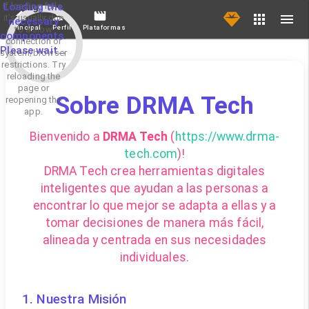
If loading fails,
Loading the
it's usually due
necessary
Principal
Perfil
Plataformas
to a slow
components.
connection or
Please wait...
system/browser
restrictions. Try
reloading the
page or
Sobre DRMA Tech
reopening the
app.
Bienvenido a
DRMA Tech
(
https://www.drma-
tech.com
)!
DRMA Tech crea herramientas digitales
inteligentes que ayudan a las personas a
encontrar lo que mejor se adapta a ellas y a
tomar decisiones de manera más fácil,
alineada y centrada en sus necesidades
individuales.
1. Nuestra Misión