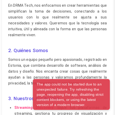
En DRMA Tech, nos enfocamos en crear herramientas que
simplifican la toma de decisiones, conectando a los
usuarios con lo que realmente se ajusta a sus
necesidades y valores. Queremos que la tecnología sea
intuitiva, útil y alineada con la forma en que las personas
realmente viven.
2. Quiénes Somos
Somos un equipo pequeño pero apasionado, registrado en
Estonia, que combina desarrollo de software, análisis de
datos y diseño. Nos encanta crear cosas que realmente
ayudan a las personas y valoramos profundamente la
privacidad, la transparencia y la confianza.
The app could not be started due to an
unexpected failure. Try refreshing the
page, reopening the app, disabling strict
3. Nuestros Productos
content blockers, or using the latest
version of a modern browser.
Streaming Discovery:
Sigue tus plataformas de
streaming, gestiona tu progreso de visualización y